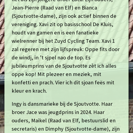
Jean-Pierre (Raad van Elf) en Bianca
(Sjoutvotte-dame), zijn ook actief binnen de
vereniging. Xavi zit op basisschool De Kluis,
houdt van gamen en is een fanatieke
wielrenner bij het Zuyd Cycling Team. Xavi 1
zal regeren met zijn lijfspreuk: Oppe fits door
de windj, in ’t sjpel nao de top. Es
jubileumprins van de Sjoutvotte zèt ich alles
oppe kop! Mit plezeer en meziek, mit
konfetti en prach. Vier ich dit sjoan feës mit
kleur en krach.
Ingy is dansmarieke bij de Sjoutvotte. Haar
broer Jace was jeugdprins in 2024. Haar
ouders, Maikel (Raad van Elf, bestuurslid en
secretaris) en Dimphy (Sjoutvotte-dame), zijn