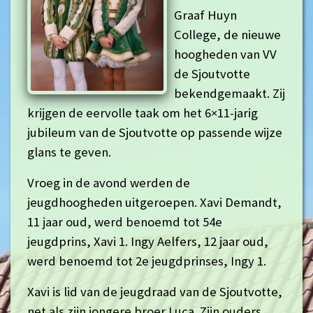
Graaf Huyn
College, de nieuwe
hoogheden van VV
de Sjoutvotte
bekendgemaakt. Zij
krijgen de eervolle taak om het 6×11-jarig
jubileum van de Sjoutvotte op passende wijze
glans te geven.
Vroeg in de avond werden de
jeugdhoogheden uitgeroepen. Xavi Demandt,
11 jaar oud, werd benoemd tot 54e
jeugdprins, Xavi 1. Ingy Aelfers, 12 jaar oud,
werd benoemd tot 2e jeugdprinses, Ingy 1.
Xavi is lid van de jeugdraad van de Sjoutvotte,
net als zijn jongere broer Luca. Zijn ouders,