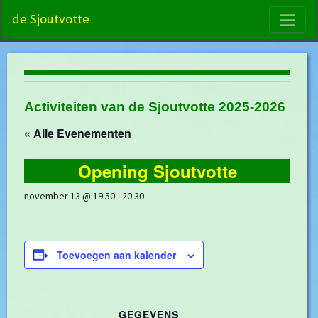
S
de Sjoutvotte
Activiteiten van de Sjoutvotte 2025-2026
« Alle Evenementen
Opening Sjoutvotte
november 13 @ 19:50
-
20:30
Toevoegen aan kalender
GEGEVENS